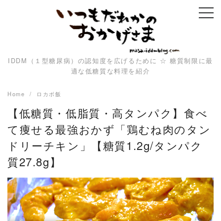
Skip
to
content
IDDM（１型糖尿病）の認知度を広げるために ☆ 糖質制限に最
適な低糖質な料理を紹介
Home
ロカボ飯
【低糖質・低脂質・高タンパク】食べ
て痩せる最強おかず「鶏むね肉のタン
ドリーチキン」【糖質1.2g/タンパク
質27.8g】