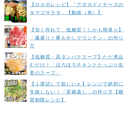
【ロカボレシピ】「アボカドとチーズの
タマゴサラダ」【動画（有）】
【安く作れて、低糖質！しかも簡単☆】
「爆盛り！豚もやしマウンテン」の作り
方
【低糖質・高タンパクスープ】ただ煮込
むだけ！「ほろほろチキンとたっぷり生
姜のスープ」
【１度試して欲しい♬】レンジで絶対に
失敗しない！「茶碗蒸し」の作り方【糖
質制限レシピ】