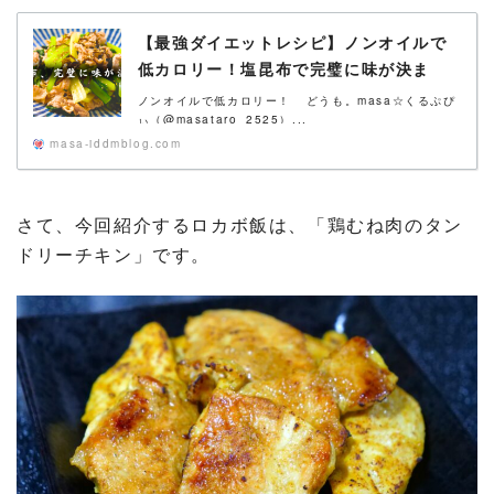
【最強ダイエットレシピ】ノンオイルで
低カロリー！塩昆布で完璧に味が決ま
る。「豚と小松菜の塩昆布和え」
ノンオイルで低カロリー！ どうも。masa☆くるぷぴ
ぃ（@masataro_2525）...
masa-iddmblog.com
さて、今回紹介するロカボ飯は、「鶏むね肉のタン
ドリーチキン」です。