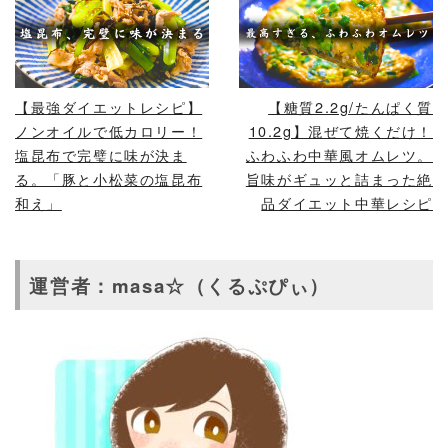
READ MORE
READ MORE
【最強ダイエットレシピ】
【糖質2.2g/たんぱく質
ノンオイルで低カロリー！
10.2g】混ぜて焼くだけ！
塩昆布で完璧に味が決ま
ふわふわ中華風オムレツ。
る。「豚と小松菜の塩昆布
旨味がギュッと詰まった絶
和え」
品ダイエット中華レシピ
運営者：masa☆（くるぷぴぃ）