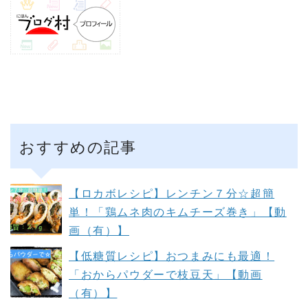
おすすめの記事
【ロカボレシピ】レンチン７分☆超簡
単！「鶏ムネ肉のキムチーズ巻き」【動
画（有）】
【低糖質レシピ】おつまみにも最適！
「おからパウダーで枝豆天」【動画
（有）】