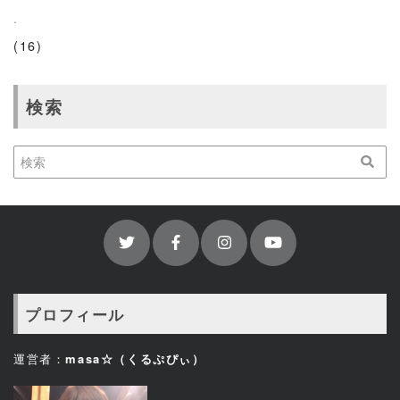
.
(16)
検索
プロフィール
運営者：
masa☆（くるぷぴぃ）