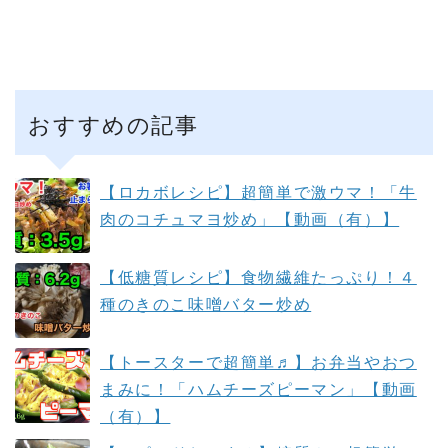
おすすめの記事
【ロカボレシピ】超簡単で激ウマ！「牛
肉のコチュマヨ炒め」【動画（有）】
【低糖質レシピ】食物繊維たっぷり！４
種のきのこ味噌バター炒め
【トースターで超簡単♬】お弁当やおつ
まみに！「ハムチーズピーマン」【動画
（有）】