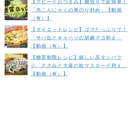
【スピードおつまみ】糖質０で超簡単！
「糸こんにゃくの青のり炒め」【動画
（有）】
【ダイエットレシピ】ゴマたっぷりで！
「サバ缶とキャベツの胡麻マヨ和え」
【動画（有）】
【糖質制限レシピ】嬉しい高タンパク
☆「ささみと大葉の粒マスタード和え」
【動画（有）】