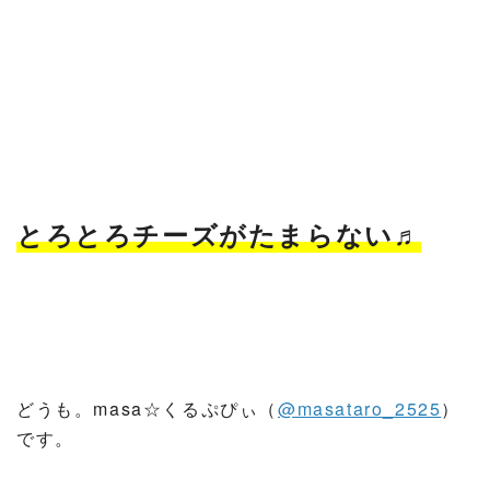
とろとろチーズがたまらない♬
どうも。masa☆くるぷぴぃ（
@masataro_2525
）
です。