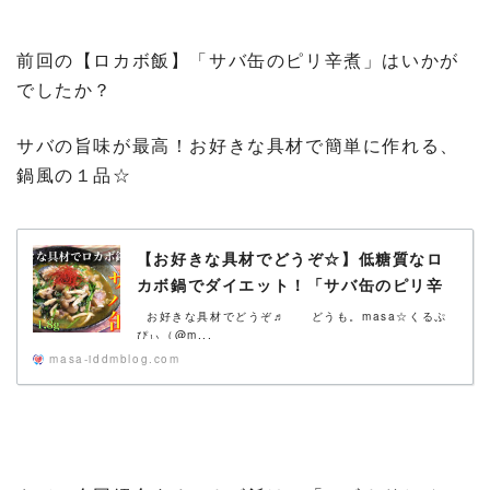
前回の【ロカボ飯】「サバ缶のピリ辛煮」はいかが
でしたか？
サバの旨味が最高！お好きな具材で簡単に作れる、
鍋風の１品☆
【お好きな具材でどうぞ☆】低糖質なロ
カボ鍋でダイエット！「サバ缶のピリ辛
煮」の作り方【動画（有）】
お好きな具材でどうぞ♬ どうも。masa☆くるぷ
ぴぃ（@m...
masa-iddmblog.com