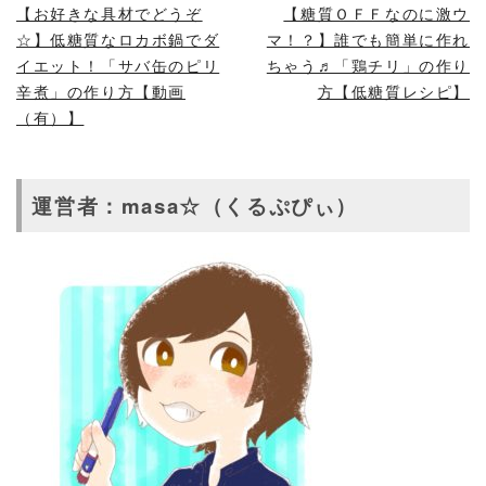
【お好きな具材でどうぞ
【糖質ＯＦＦなのに激ウ
☆】低糖質なロカボ鍋でダ
マ！？】誰でも簡単に作れ
イエット！「サバ缶のピリ
ちゃう♬「鶏チリ」の作り
辛煮」の作り方【動画
方【低糖質レシピ】
（有）】
運営者：masa☆（くるぷぴぃ）