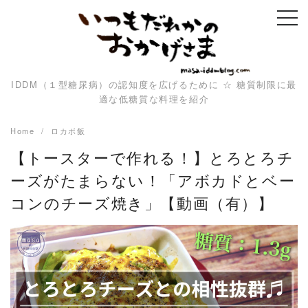
Skip
to
content
IDDM（１型糖尿病）の認知度を広げるために ☆ 糖質制限に最
適な低糖質な料理を紹介
Home
ロカボ飯
【トースターで作れる！】とろとろチ
ーズがたまらない！「アボカドとベー
コンのチーズ焼き」【動画（有）】