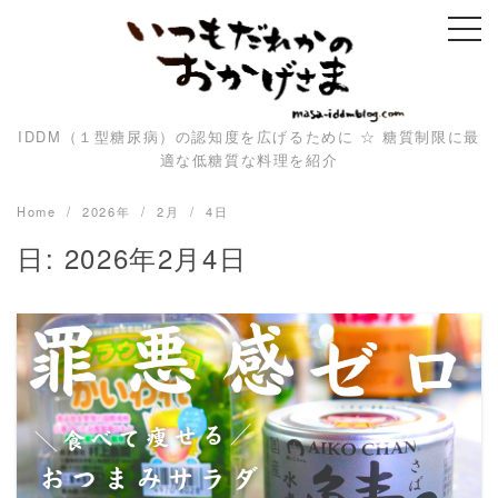
Skip
to
content
IDDM（１型糖尿病）の認知度を広げるために ☆ 糖質制限に最
適な低糖質な料理を紹介
Home
2026年
2月
4日
日:
2026年2月4日
READ MORE