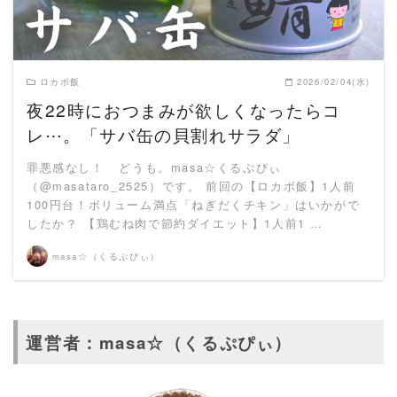
ロカボ飯
2026/02/04(水)
夜22時におつまみが欲しくなったらコ
レ⋯。「サバ缶の貝割れサラダ」
罪悪感なし！ どうも。masa☆くるぷぴぃ
（@masataro_2525）です。 前回の【ロカボ飯】1人前
100円台！ボリューム満点「ねぎだくチキン」はいかがで
したか？ 【鶏むね肉で節約ダイエット】1人前1 …
masa☆（くるぷぴぃ）
運営者：masa☆（くるぷぴぃ）